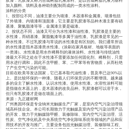
胶漆：乳胶漆又称为合成树脂乳液涂料、是以合成树脂乳液为基料
加入颜料、填料及各种助剂配制而成的一类水性涂料。
涂料的分类
1、按部位不同，油漆主要分为墙漆、木器漆和金属漆。墙漆包括
了外墙漆、内墙漆和顶面漆，它主要是乳胶漆等品种木漆主要有硝
基漆、聚氨脂漆等等，金属漆主要是磁漆。
2、按状态不同，油漆又可分为水性漆和油性漆。乳胶漆是主要的
水性漆，而硝基漆、聚脂氨漆等多属于油性漆。乳胶漆是常见的一
种水性漆。不过乳胶漆与常说的水性漆是有区别的。我们通常所说
的水性漆是指木器漆类水性漆。(涂刷在家具板材、地板等表面的
一类漆)。水性漆是用水作稀释剂的液体涂料。水性漆与传统油性
漆最大不同之处在于水性漆不需要添加任何固化剂、稀释剂，只需
用水进行调和，因此不含甲醛、苯、二甲苯等有害物质，从而杜绝
了产生空气污染的可能。
目前在欧美等发达国家，它已基本取代油性漆，普及率已达90%以
上。是比较环保的一种漆。随着人们环保意识的不断增强。越来越
多的业主了解水性漆、认识水性漆。使用水性漆。水溶性涂料可能
是指做在木器上的，是木器漆的改良品种。乳胶漆都可以溶于水，
但只有乳胶漆才是做在墙面上的。
来源：九正建材网
广州奥因环保是专业纳米光触媒生产厂家，是室内空气污染治理领
域高科技企业。本公司长期致力于光触媒及室内空气污染治理产品
的开发，致力于光触媒除甲醛、装修除味、室内空气污染治理、活
性炭、空气净化机及中央系统空气净化除味系统等领域的产品和应
用技术的开发与推广。主要业务包括光触媒治理、装修除味工程、