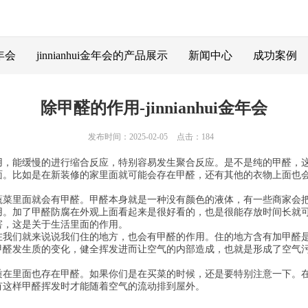
金年会
jinnianhui金年会的产品展示
新闻中心
成功案例
除甲醛的作用-jinnianhui金年会
发布时间：2025-02-05
点击：184
用，能缓慢的进行缩合反应，特别容易发生聚合反应。是不是纯的甲醛，
面。比如是在新装修的家里面就可能会存在甲醛，还有其他的衣物上面也
蔬菜里面就会有甲醛。甲醛本身就是一种没有颜色的液体，有一些商家会
用。加了甲醛防腐在外观上面看起来是很好看的，也是很能存放时间长就
害，这是关于生活里面的作用。
在我们就来说说我们住的地方，也会有甲醛的作用。住的地方含有加甲醛
甲醛发生质的变化，健全挥发进而让空气的内部造成，也就是形成了空气
质在里面也存在甲醛。如果你们是在买菜的时候，还是要特别注意一下。
有这样甲醛挥发时才能随着空气的流动排到屋外。