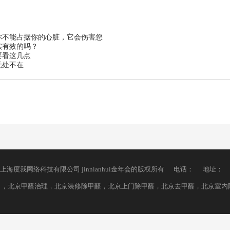
你不能占据你的心脏，它会伤害您
实有效的吗？
要看这几点
无处不在
上海度我网络科技有限公司
jinnianhui金年会的版权所有
电话：
地址：
司，北京甲醛治理，北京装修除甲醛，北京上门除甲醛，北京去甲醛，北京室内