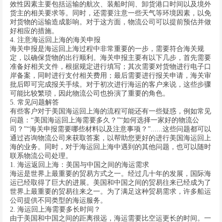
效性因素主要包括运输的航次、装船时间、卸货港口时间以及境外
货主的相关要求等。同时，还需要注意一些天气等环境因素，以免
对货物的运输造成影响。对于这方面，物流公司可以提前预估并做
好相应的措施。
4. 注意海运回上海的海关申报
海关申报是海运回上海过程中非常重要的一步，需要符合海关规
定，以确保货物的出行顺利。海关申报主要有以下几步，首先需要
准备好相关文件，根据规定进行填写；其次需要对货物进行电子口
岸备案，同时进行支付相关费用；最后需要进行报关申请，海关审
批后即可完成报关手续。对于初次进行海运的客户来说，这些步骤
可能比较繁琐，因此物流公司也扮演了重要的角色。
5. 常见问题解答
有些客户对于美国海运回上海的流程可能还有一些疑惑，例如常见
问题：“美国海运回上海需要多久？”“如何选择一家好的物流公
司？”“海关申报需要哪些材料以及注意事项？”......这些问题都可以
通过咨询物流公司来获取答案，以帮助您更好的进行美国海运回上
海的业务。同时，对于海运回上海中遇到的其他问题，也可以随时
联系物流公司处理。
1. 海运返回上海：美国与中国之间的海运需求
海运是世界上最重要的贸易方式之一。经过几十年的发展，国际海
运已经取得了巨大的进展。美国和中国之间的贸易往来已经成为了
世界上最重要的贸易往来之一。为了满足这种贸易需求，许多船运
公司提供不同类型的海运服务。
2. 海运回上海需要多长时间？
由于美国和中国之间的距离很远，海运需要比空运更长的时间。一