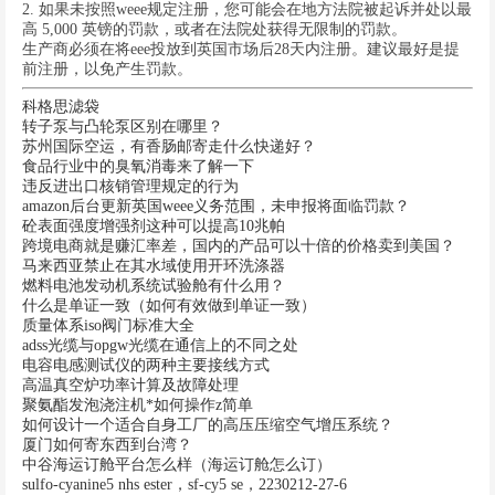
2. 如果未按照weee规定注册，您可能会在地方法院被起诉并处以最
高 5,000 英镑的罚款，或者在法院处获得无限制的罚款。
生产商必须在将eee投放到英国市场后28天内注册。建议最好是提
前注册，以免产生罚款。
科格思滤袋
转子泵与凸轮泵区别在哪里？
苏州国际空运，有香肠邮寄走什么快递好？
食品行业中的臭氧消毒来了解一下
违反进出口核销管理规定的行为
amazon后台更新英国weee义务范围，未申报将面临罚款？
砼表面强度增强剂这种可以提高10兆帕
跨境电商就是赚汇率差，国内的产品可以十倍的价格卖到美国？
马来西亚禁止在其水域使用开环洗涤器
燃料电池发动机系统试验舱有什么用？
什么是单证一致（如何有效做到单证一致）
质量体系iso阀门标准大全
adss光缆与opgw光缆在通信上的不同之处
电容电感测试仪的两种主要接线方式
高温真空炉功率计算及故障处理
聚氨酯发泡浇注机*如何操作z简单
如何设计一个适合自身工厂的高压压缩空气增压系统？
厦门如何寄东西到台湾？
中谷海运订舱平台怎么样（海运订舱怎么订）
sulfo-cyanine5 nhs ester，sf-cy5 se，2230212-27-6