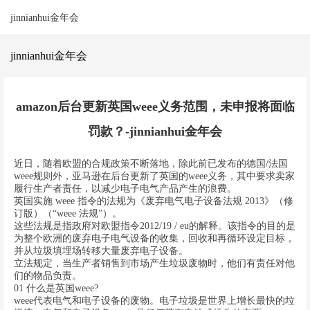
jinnianhui金年会
jinnianhui金年会
amazon后台更新英国weee义务范围，未申报将面临
罚款？-jinnianhui金年会
近日，随着欧盟的合规政策不断落地，除此前已发布的德国/法国
weee规则外，亚马逊在后台更新了英国的weee义务，其中要求卖家
履行生产者责任，以减少电子电气产品产生的浪费。
英国实施 weee 指令的法规为《废弃电气电子设备法规 2013》（修
订版）（“weee 法规”）。
这些法规是指政府对欧盟指令2012/19 / eu的解释。该指令的目的是
为整个欧洲的废弃电子电气设备的收集，回收和再循环设定目标，
并从垃圾填埋场转移大量废弃电子设备。
立法规定，当生产者销售到市场产生垃圾废物时，他们有责任对他
们的物品负责。
01 什么是英国weee?
weee代表电气和电子设备的废物。电子垃圾是世界上增长最快的垃