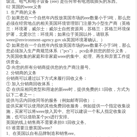
圾流。电气和电子设备 (eee) 是任何带有电池或插头的东西。
02 英国的weee义务
1. 生产商的义务
① 如果您在一个自然年内投放英国市场的eee数量小于5吨，那么您
必须在经营地点的相关英国环境管理部门注册为小型生产商（英格
兰：环境署，威尔士：威尔士自然资源局，苏格兰：苏格兰环境保
护署，北爱尔兰：环境局；如果位于英国以外，请联系
weee@environment-agency.gov.uk
英国环境署确认。）
② 如果您在一个自然年内投放英国市场的eee数量不小于5吨，那么
您必须加入生产商规范体系（“pcs”）。pcs会承担您的部分义务，
为英国收集的家庭和非家庭weee的集中、处理、再生和弃置工作提
供资金。
③ 向您的所有分销商提供您的生产商注册号。
2. 分销商的义务
分销商可以通过以下方式来履行回收义务：
① 加入分销商回收体系；
② 在供应相同类型和用途的新eee时，提供免费的1:1回收，方式为
以下二者之一：
提供与店内回收同等的服务（例如邮寄回收）；
提供买家可以使用的其他免费回收服务，例如提供一个指定收集设
施，买家可以将weee放入其中。您可以建设一个私人指定收集设
施，也可以借助某个pcs进行安排。
英国的线上销售商不需要承担0:1回收义务。
03 谁需要注册英国weee?
1、在英国以自有品牌制造和销售eee。