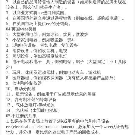
2、以自己的品牌转售他人制造的设备（如果制造商的品牌出现在
设备上，那么他们就是生产者）。
3、以商业方式将eee进口到英国。
4、在英国境外建立并通过远程销售（例如在线、邮购或电话）。
5、在英国市场上提供eee的分销商。
04 英国weee类目
1、大型家用电器，例如冰箱，炊具，微波炉
2、小型家用电器，例如吸尘器，熨斗
3、it和电信设备，例如电话，复印设备
4、消费设备，例如收音机，电视
5、照明设备，例如高强度放电灯
6、电子电动和电子工具，例如电钻，锯子（大型固定工业工具除
外）
7、玩具、休闲及运动器材，例如电动火车，游戏机
8、医疗器械，例如烟雾探测器（所有植入和感染产品除外）
9、监测和控制仪器
10、自动分配器
11 、显示设备，例如用于广告或显示信息的屏幕
12、含有制冷剂的冷却设备
13 、气体放电灯和led光源
14 、光伏板（太阳能电池板）
05 不注册的后果
1. 如果在英国市场上放置了5吨或更多的电气和电子设备
eee(electrical and electronic equipment)，必须加入一个weee认证合规
计划，并分担一定比例的这些电子产品的回收成本。