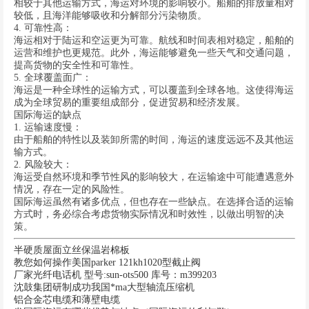
相较于其他运输方式，海运对环境的影响较小。船舶的排放量相对
较低，且海洋能够吸收和分解部分污染物质。
4. 可靠性高：
海运相对于陆运和空运更为可靠。航线和时间表相对稳定，船舶的
运营和维护也更规范。此外，海运能够避免一些天气和交通问题，
提高货物的安全性和可靠性。
5. 全球覆盖面广：
海运是一种全球性的运输方式，可以覆盖到全球各地。这使得海运
成为全球贸易的重要组成部分，促进贸易和经济发展。
国际海运的缺点
1. 运输速度慢：
由于船舶的特性以及装卸所需的时间，海运的速度远远不及其他运
输方式。
2. 风险较大：
海运受自然环境和季节性风的影响较大，在运输途中可能遭遇意外
情况，存在一定的风险性。
国际海运虽然有诸多优点，但也存在一些缺点。在选择合适的运输
方式时，务必综合考虑货物实际情况和时效性，以做出明智的决
策。
半硬质屋面立丝保温岩棉板
教您如何操作美国parker 121kh1020型截止阀
厂家光纤电话机 型号:sun-ots500 库号：m399203
沈鼓集团研制成功我国*ma大型轴流压缩机
铝合金芯电缆和薄壁电缆