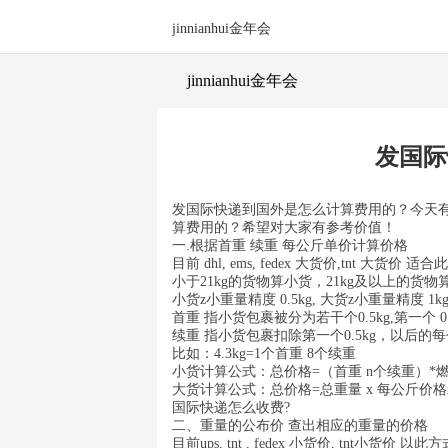
jinnianhui金年会
jinnianhui金年会
发国际
发国际快递到国外是怎么计算费用的？今天
算费用的？希望对大家有参考价值！
一.根据首重 续重 每公斤单价计算价格
目前 dhl, ems, fedex 大货价,tnt 大货价
小于21kg的货物算小货，21kg及以上的货物
小货z小重量精度 0.5kg, 大货z小重量精度 1k
首重 指小货包裹被分为若干个0.5kg,第一个 0.
续重 指小货包裹扣除第一个0.5kg，以后的每个0
比如：4.3kg=1个首重 8个续重
小货计算公式：总价格=（首重 n个续重）*燃油费
大货计算公式：总价格=总重量 x 每公斤价格x 燃油
国际快递怎么收费?
二、重量的公布价 查出相应的重量的价格
目前ups, tnt , fedex 小货价, tnt小货价 