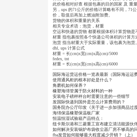
此价格相对好查 根据包裹的目的国家 及 
另，ups 的71公斤的价格计算略有不同，7
价，取值后再加上燃油附加费。
货物的体积和重量的关系
相关专业术语：泡货，材重
空运和快递的货物 都要根据体积计算货物是
材重 指包裹按照各个快递公司体积的计算方
泡货 指当材重大于实际重量，该包裹为泡货
dhl, ups 计算公式
材重 = 长(cm)x宽(cm)x高(cm)/5000
fedex, tnt
材重 = 长(cm)x宽(cm)x高(cm)/6000
国际海运货运价格一览表最新（国际海运运
使用通风柜的根本好处是什么？
角磨机如何保养？
橡塑海绵管属于防火材料的一种
安装电子磅秤秤台时需要注意的一些细节
发国际快递到国外是怎么计算费用的？
国务院办公厅印发《关于进一步加强商品过
海绵保温橡塑保温板厂家
恒温恒湿试验箱产品特点：
纽卡斯尔港和三菱重工宣布建立清洁能源伙
如何解决安装锅炉布袋收尘器厂房不够高的
fba发货如何能够最大程度减少开销？（上）