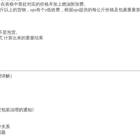
重量在表格中查处对应的价格并加上燃油附加费。
1公斤以上的货物，ups有个z低收费，根据ups提供的每公斤价格及包裹重量
不是泡货。
式 计算出来的重量结果
。
费详解）
度包装治理的通知》
伴关系
问题