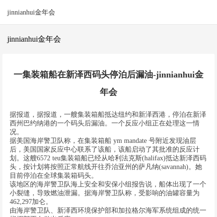
jinnianhui金年会
jinnianhui金年会
一集装箱船在新泽西码头停泊后漏油-jinnianhui金
年会
据报道，据报道，一艘集装箱船抵达纽约和新泽西港，停泊在新泽
西州巴约纳港的一个码头后漏油。一个反应小组正在处理这一情
况。
据美国海岸警卫队称，在集装箱船 ym mandate 号附近发现油层
后，美国国家反应中心联系了该船，该船启动了其批准的反应计
划。这艘6572 teu集装箱船已经从哈利法克斯(halifax)抵达新泽西码
头，按计划将按照正常航线开往乔治亚州的萨凡纳(savannah)。她
目前停泊在全球集装箱码头。
该地区的海岸警卫队海上安全和安保小组报告说，船体出现了一个
小裂缝，导致燃油泄漏。据海岸警卫队称，受影响的油罐容量为
462,297加仑。
由海岸警卫队、新泽西环境保护部和加拉格尔海军系统组成的统一