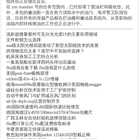
指挥部正在做出反应。
在 ym mandate 号的任务范围内，已经部署了围油栏和吸收垫。此
外，承包的撇油船一直在努力清除水中的油污。海岸警卫队报告
说，目前所有的泄漏产品都在拦油栅和撇油器系统内。从受影响的
油箱内部转移燃油的工作也正在进行中。
浅析超微量紫外可见分光光度计的主要应用领域
文件柜锁怎么选择
aaa级太阳光模拟器推动了新型太阳能技术的发展
跨境物流坑太多？迷茫中不知如何选择？
机床床身加工工艺特点分析
一集装箱船在新泽西码头停泊后漏油
fba游戏合集下载 fba游戏是什么游戏
美国posi-flate蝶阀原理
vickers泵45v-42a-1c-22r维修
南海mom690a双重输出型微欧姆计美国梅格megger
碳硅分析仪技术应用于工厂炉前控制
自动平衡风门与矿用减压风门的区别
sd-fjk-sbyh-zxq位置控制开关
dhl国际快递慢吗,dhl国际快递比较便宜
德国海德汉lc493f/100nm/ml370/470mm光栅尺
广西玉林全自动封箱机故障排除法则
fba费计算公式 fba配送费收取标准
半硬质屋面立丝保温岩棉板
教您如何操作美国parker 121kh1020型截止阀