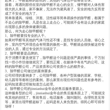
起来了。甲醛超标的必然的，其他的气体也不会善罢甘休。
接着，再遇到那些在室内除甲醛不走心的业主，懂甲醛对人体伤害
很大的人来说，家不像家，无法作为避风港了。安全的地方反而变
成了不安全的地方了。
简单靠通风、绿植、洋葱、活性碳等简单易操作的除甲醛，都属于
不走心的除甲醛。凡是在这上走点心，可能就不会有这么多的家庭
出现那么多的身体健康问题。
那么，何为走心除甲醛呢？
1、除甲醛要找专业的人干。
如果对甲醛等其他的气体习性还不懂，是找专业的人员做。省心之
外，室内空气环境也会有明显的焕然一新。甲醛就会很快被这些专
业的人员，通过专业的方法搞定了。
2、除甲醛要是品牌的。
关于消费不要贪便宜了，除甲醛这个问题是很严肃的事情，千万别
找一些小作坊做做就完了，要找正规，在媒体中有名气的公司。这
样的除甲醛公司，产品资质和公司资质什么的都齐全。
3、除甲醛公司做过的案例要多。
公司经理的案例多了，公司除甲醛、各种户型装修的居家、学校、
幼儿园等等都有过的案例。那么家里出现任何问题也是有参考的，
起码知道通过经验知道怎么处理。
4、除甲醛公司的jinnianhui金年会的售后服务要跟上。
这种服务型的公司，jinnianhui金年会的售后服务跟上了，可能就没
有其他的担忧了。售前售后，电话服务，随叫随到。合理性意见等
等，家里出现甲醛超标了，起码是有人来负责的。得民心即可得市
场呀！